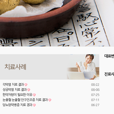
대표
진료
각막염 치료 결과
08-22
상공막염 치료 결과
08-08
한약처방이 필요한 이유
07-25
눈충혈 눈출혈 안구건조증 치료 결과
07-11
당뇨망막병증 치료 경과
06-27