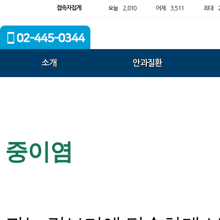
접속자집계
오늘
2,810
어제
3,511
최대
소개
안과질환
중이염