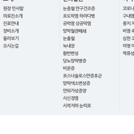
원장 인사말
눈충혈 안구건조증
코로
의료진소개
포도막염 하라다병
구내염
진료안내
공막염 상공막염
풍치 
장비소개
망막혈관폐쇄
비염 
둘러보기
눈출혈
심한 
오시는길
녹내장
이명 
황반변성
역류
당뇨망막병증
비문증
포스너슐로스만증후군
망막색소변성증
안와가성종양
시신경염
시력저하 눈피로