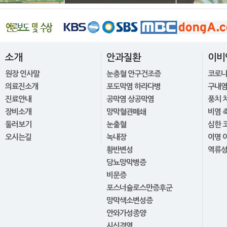
소개
안과질환
이비
원장 인사말
눈충혈 안구건조증
코로
의료진소개
포도막염 하라다병
구내염
진료안내
공막염 상공막염
풍치 
장비소개
망막혈관폐쇄
비염 
둘러보기
눈출혈
심한 
오시는길
녹내장
이명 
황반변성
역류
당뇨망막병증
비문증
포스너슐로스만증후군
망막색소변성증
안와가성종양
시신경염