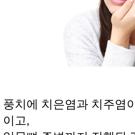
풍치에 치은염과 치주염이
이고
,