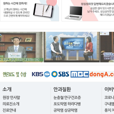
소개
안과질환
이비
원장 인사말
눈충혈 안구건조증
코로
의료진소개
포도막염 하라다병
구내염
진료안내
공막염 상공막염
풍치 