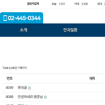
접속자집계
오늘
1,531
어제
3,303
최대
소개
안과질환
Total 4,049건
1 페이지
번호
제목
4049
문의글
4048
안녕하세요 원장님