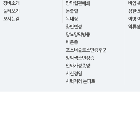
장비소개
망막혈관폐쇄
비염 
둘러보기
눈출혈
심한 
오시는길
녹내장
이명 
황반변성
역류
당뇨망막병증
비문증
포스너슐로스만증후군
망막색소변성증
안와가성종양
시신경염
시력저하 눈피로