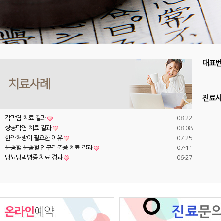
대표
진료
각막염 치료 결과
08-22
상공막염 치료 결과
08-08
한약처방이 필요한 이유
07-25
눈충혈 눈출혈 안구건조증 치료 결과
07-11
당뇨망막병증 치료 경과
06-27