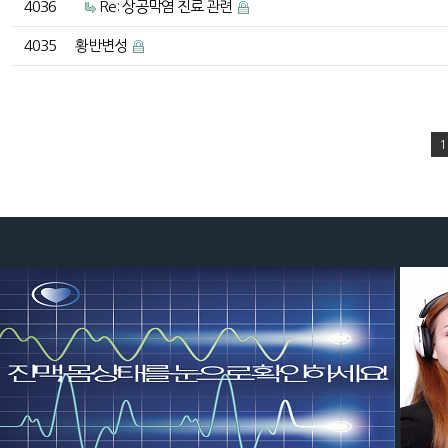
4036
Re: 상공막염 진료 관련
4035
황반변성
1