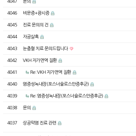
4047
문의
4046
비문증+광시증
4045
진료 문의의 건
4044
자궁살혹
4043
눈충혈 치료 문의드립니다
4042
VKH 자가면역 질환
4041
Re: VKH 자가면역 질환
4040
염증성녹내장(포스너슐로스만증후군)
4039
Re: 염증성녹내장(포스너슐로스만증후군)
4038
문의
4037
상공막염 진료 관련